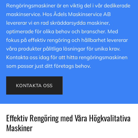
Rengöringsmaskiner är en viktig del i vår dedikerade
maskinservice. Hos Ädels Maskinservice AB
levererar vi en rad skräddarsydda maskiner,
optimerade för olika behov och branscher. Med
fokus på effektiv rengöring och hållbarhet levererar
våra produkter pålitliga lösningar för unika krav.
Kontakta oss idag för att hitta rengöringsmaskinen
som passar just ditt företags behov.
KONTAKTA OSS
Effektiv Rengöring med Våra Högkvalitativa
Maskiner