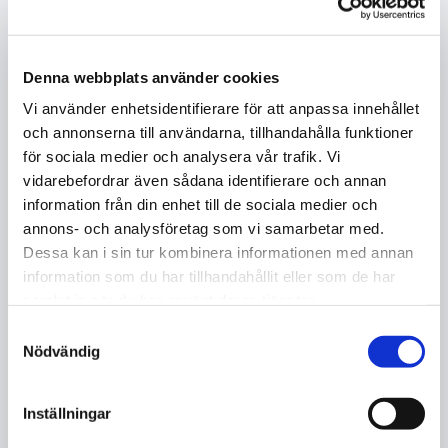
samtidigt
Djupgående rengöring av mattor och klädslar
Finns i både uppvärmda och icke-uppvärmda
Denna webbplats använder cookies
modeller
Vi använder enhetsidentifierare för att anpassa innehållet
Användningsområden:
och annonserna till användarna, tillhandahålla funktioner
Kontor, hotell, biografer, bostäder
för sociala medier och analysera vår trafik. Vi
Passar mattor, soffor, stolar och andra textilytor
vidarebefordrar även sådana identifierare och annan
Fördelar:
information från din enhet till de sociala medier och
Tar bort smuts, fläckar och allergener
annons- och analysföretag som vi samarbetar med.
Dessa kan i sin tur kombinera informationen med annan
Förlänger mattornas livslängd
information som du har tillhandahållit eller som de har
Skapar en fräschare inomhusmiljö
samlat in när du har använt deras tjänster.
Samtyckesval
3. Ångtvättar
Nödvändig
Kapacitet:
Använder högtemperaturånga för att rengöra och
Inställningar
desinficera